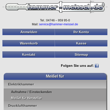
Tel.: 04746 – 959 95-0
Mail:
service@hammer-meissel.de
Anmelden
Ihr Konto
Warenkorb
Kasse
Kontakt
Sitemap
Folgen Sie uns auf:
Meißel für
Elektrikhammer
Aufnahme / Einsteckenden
Meißel für Hersteller
Drucklufthammer