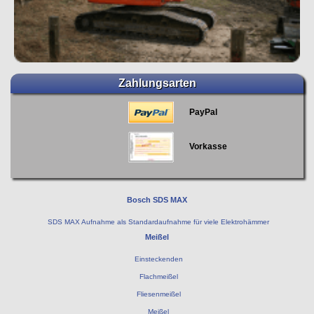
Zahlungsarten
PayPal
Vorkasse
Bosch SDS MAX
SDS MAX Aufnahme als Standardaufnahme für viele Elektrohämmer
Meißel
Einsteckenden
Flachmeißel
Fliesenmeißel
Meißel