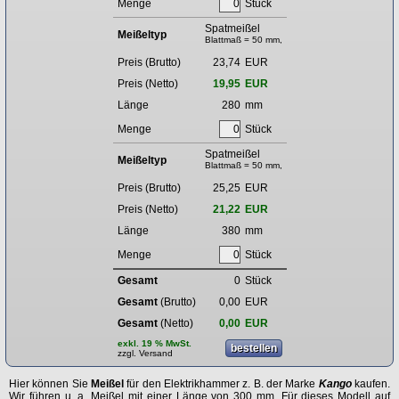
Menge
Stück
Spatmeißel
Meißeltyp
Blattmaß = 50 mm,
Preis (Brutto)
23,74
EUR
Preis (Netto)
19,95
EUR
Länge
280
mm
Menge
Stück
Spatmeißel
Meißeltyp
Blattmaß = 50 mm,
Preis (Brutto)
25,25
EUR
Preis (Netto)
21,22
EUR
Länge
380
mm
Menge
Stück
Gesamt
0
Stück
Gesamt
(Brutto)
0,00
EUR
Gesamt
(Netto)
0,00
EUR
exkl. 19 % MwSt.
zzgl.
Versand
Hier können Sie
Meißel
für den Elektrikhammer z. B. der Marke
Kango
kaufen.
Wir führen u. a. Meißel mit einer Länge von 300 mm. Für dieses Modell auf