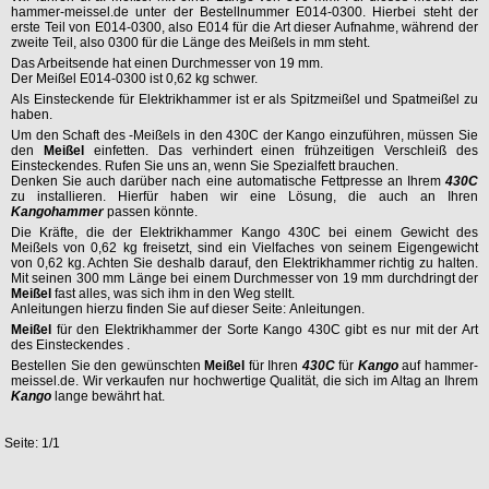
hammer-meissel.de unter der Bestellnummer E014-0300. Hierbei steht der
erste Teil von E014-0300, also E014 für die Art dieser Aufnahme, während der
zweite Teil, also 0300 für die Länge des Meißels in mm steht.
Das Arbeitsende hat einen Durchmesser von 19 mm.
Der Meißel E014-0300 ist 0,62 kg schwer.
Als Einsteckende für Elektrikhammer ist er als Spitzmeißel und Spatmeißel zu
haben.
Um den Schaft des -Meißels in den 430C der Kango einzuführen, müssen Sie
den
Meißel
einfetten. Das verhindert einen frühzeitigen Verschleiß des
Einsteckendes. Rufen Sie uns an, wenn Sie Spezialfett brauchen.
Denken Sie auch darüber nach eine automatische Fettpresse an Ihrem
430C
zu installieren. Hierfür haben wir eine Lösung, die auch an Ihren
Kangohammer
passen könnte.
Die Kräfte, die der Elektrikhammer Kango 430C bei einem Gewicht des
Meißels von 0,62 kg freisetzt, sind ein Vielfaches von seinem Eigengewicht
von 0,62 kg. Achten Sie deshalb darauf, den Elektrikhammer richtig zu halten.
Mit seinen 300 mm Länge bei einem Durchmesser von 19 mm durchdringt der
Meißel
fast alles, was sich ihm in den Weg stellt.
Anleitungen hierzu finden Sie auf dieser Seite:
Anleitungen
.
Meißel
für den Elektrikhammer der Sorte Kango 430C gibt es nur mit der Art
des Einsteckendes .
Bestellen Sie den gewünschten
Meißel
für Ihren
430C
für
Kango
auf hammer-
meissel.de. Wir verkaufen nur hochwertige Qualität, die sich im Altag an Ihrem
Kango
lange bewährt hat.
Seite: 1/1