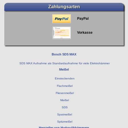
Zahlungsarten
PayPal
Vorkasse
Bosch SDS MAX
SDS MAX Aufnahme als Standardaufnahme für viele Elektrohämmer
Meißel
Einsteckenden
Flachmeißel
Fliesenmeißel
Meißel
SDS
Spatmeißel
Spitzmeißel
Hersteller von Hydraulikhämmern