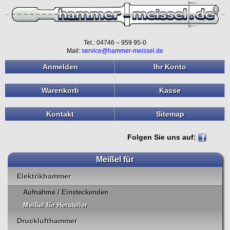
Tel.: 04746 – 959 95-0
Mail:
service@hammer-meissel.de
Anmelden
Ihr Konto
Warenkorb
Kasse
Kontakt
Sitemap
Folgen Sie uns auf:
Meißel für
Elektrikhammer
Aufnahme / Einsteckenden
Meißel für Hersteller
Drucklufthammer